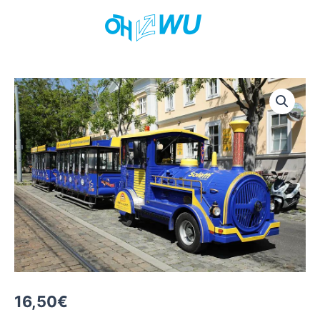
Skip
to
content
16,50
€