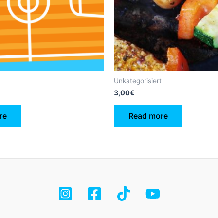
t
Unkategorisiert
3,00
€
re
Read more