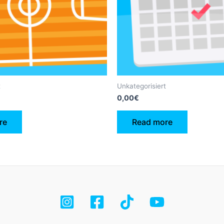
t
Unkategorisiert
0,00
€
re
Read more